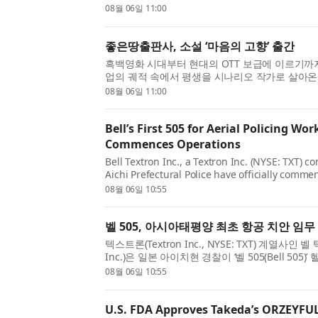
키: TEM1V)가 2026년 상반기 재무 실적을 발
08월 06일 11:00
요 재무 지표에서 성장과 함께 영업이익...
좋은땅출판사, 소설 ‘마음의 고향’ 출간
흑백영화 시대부터 현대의 OTT 보급에 이르기까
업의 궤적 속에서 평생을 시나리오 작가로 살아온
고 상실의 아픔을 잔잔하게 그려 낸 박장규 작가의 
08월 06일 11:00
은땅출판사에서 출간됐다. 이 책은 시나...
Bell’s First 505 for Aerial Policing Wor
Commences Operations
Bell Textron Inc., a Textron Inc. (NYSE: TXT)
Aichi Prefectural Police have officially comme
operations utilizing the Bell 505, marking a
08월 06일 10:55
aviation in the Asia-Pacific region. A ceremon.
벨 505, 아시아태평양 최초 항공 치안 임무
텍스트론(Textron Inc., NYSE: TXT) 계열사인 벨 
Inc.)은 일본 아이치현 경찰이 ‘벨 505(Bell 50
안 업무를 공식적으로 시작했다고 발표했다. 이는
08월 06일 10:55
분야의 역사적인 이정표다. 일본 나고...
U.S. FDA Approves Takeda’s ORZEYFUL