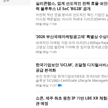
정부
실리콘랩스, 업계 선도적인 전력 효율·보안
력 블루투스 LE SoC ‘BG2B’ 공개
저전력 무선 연결 분야의 선도적인 혁신 기업인 실리콘랩
지사장 백운달)는 자사의 차세대 시리즈2(Series 
LE(Bluetooth® Low Energy) 무선 SoC인 ‘BG
08월 06일 11:58
최고 수준의 전력 효율, 보안 및 통합성을 제공함으
‘2026 부산국제마케팅광고제’ 특별상 수상
세계적인 마케팅 거장 라자 라자만나르(Raja Raja
고영상 산업 발전에 기여해 온 임지영 한국광고
‘2026 부산국제마케팅광고제(MAD STARS 2026
08월 06일 11:45
부산국제마케팅광고제(이하 MAD STARS)는 매년 혁
한국기업보안 ‘UCLM’, 조달청 디지털서
공급 본격화
보안 전문기업 한국기업보안(대표 전귀선)은 SSL/
솔루션 ‘UCLM(U-Certificate Lifecycle Man
스몰에 공식 등록됐다고 밝혔다. 이번 등록으로 
08월 06일 11:37
서비스몰을 통해 UCLM을 보다 간편한 조달 ...
쇼콘, 제주 최초 원천 IP 기반 LBE XR 체험
관 예정