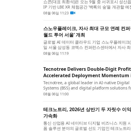
쇼콘(대표 최환석)은 오는 9월 중 서귀포시 성산
IP 기반 LBE XR 체험공간 ‘백록의 숲’을 개관할
숲’은 관람객이 전시를 바라보는 데 머무르지 않고,
08월 06일 11:23
제 공간을 걸으며 이야기와 미션에 ...
스노우플레이크, 자사 최대 규모 연례 컨
월드 투어 서울’ 개최
글로벌 AI 데이터 클라우드 기업 스노우플레이크(Sno
일 서울 삼성동 코엑스 컨퍼런스센터에서 자사 최
‘스노우플레이크 월드 투어(Snowflake World To
08월 06일 11:19
우플레이크 월드 투어’는 전 세계 23개...
Tecnotree Delivers Double-Digit Prof
Accelerated Deployment Momentum i
Tecnotree, a global leader in AI-native Digita
Systems (BSS) and digital platform solutions f
telecommunications industry, today announced 
08월 06일 11:00
for the first half of 2026. The company delive
테크노트리, 2026년 상반기 두 자릿수 이
가속화
통신 산업용 AI 네이티브 디지털 비즈니스 지원 시
폼 솔루션 분야의 글로벌 선도 기업인 테크노트리(Te