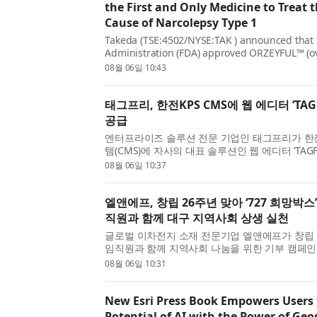
the First and Only Medicine to Treat 
Cause of Narcolepsy Type 1
Takeda (TSE:4502/NYSE:TAK ) announced that 
Administration (FDA) approved ORZEYFUL™ (ov
orexin receptor 2 (OX2R) agonist, for the trea
08월 06일 10:43
1 (NT1, narcolepsy with cataplexy) in adults.* .
태그프리, 한전KPS CMS에 웹 에디터 ‘TAGFRE
공급
엔터프라이즈 솔루션 전문 기업인 태그프리가 한전
템(CMS)에 자사의 대표 솔루션인 웹 에디터 ‘TAGFREE
급했다고 밝혔다. 이번 공급을 통해 한전KPS는 C
08월 06일 10:37
관리 환경의 편의성을 높이고, 다양한 웹 ...
엘앤에프, 창립 26주년 맞아 ‘727 희망박스
직원과 함께 대구 지역사회 상생 실천
글로벌 이차전지 소재 전문기업 엘앤에프가 창립 2
임직원과 함께 지역사회 나눔을 위한 기부 캠페인을
구 달서구청에서 공식 물품 기탁식을 진행했다고 
08월 06일 10:31
앤에프 본사 소재지인 대구 달서구와 연...
New Esri Press Book Empowers Users 
Potential of AI with the Power of Ge