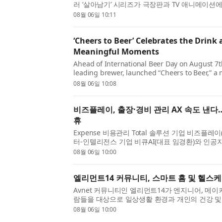
러 ‘살아남기’ 시리즈가 극장판과 TV 애니메이션
만난다. 시리즈 최초로 무대화된 ‘AI(인공지능) 
08월 06일 10:11
28일 서울숲 씨어터 2관에서 막을 올...
‘Cheers to Beer’ Celebrates the Drink a
Meaningful Moments
Ahead of International Beer Day on August 7th
leading brewer, launched “Cheers to Beer,” a
celebrating the timeless role beer plays in c
08월 06일 10:08
around the world. The campaign is anchored b
비즈플레이, 출장·경비 관리 AX 속도 낸다
휴
Expense 비용관리 Total 솔루션 기업 비즈플레이
터-인텔리전스 기업 비큐AI(대표 임경환)와 인공지
및 기업 임직원 대상(B2E) 서비스 고도화를 위
08월 06일 10:00
다고 6일 밝혔다. 양사는 5일 서울 영등...
엘리먼트14 커뮤니티, 스마트 홈 및 헬스
Avnet 커뮤니티인 엘리먼트14가 엔지니어, 메이
람들을 대상으로 일상생활 환경과 개인의 건강 및
적인 프로토타입을 설계·제작하는 새로운 스마트 
08월 06일 10:00
지를 시작했다. 이번 챌린지는 참가자들...