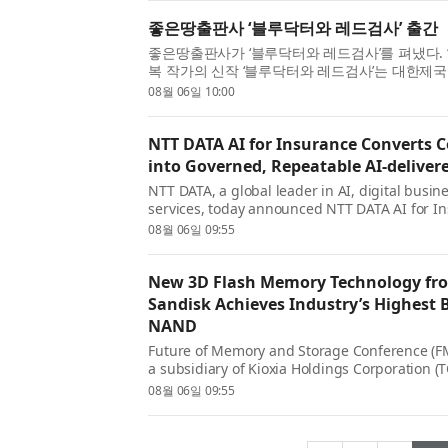
좋은땅출판사 ‘블루닥터와 레드검사’ 출간
좋은땅출판사가 ‘블루닥터와 레드검사’를 펴냈다. 
복 작가의 신작 ‘블루닥터와 레드검사’는 대한제
까지 서로 다른 신념을 선택한 두 가문의 100년
08월 06일 10:00
이다. 생명을 살리는 의사의 가문과 법...
NTT DATA AI for Insurance Converts
into Governed, Repeatable AI-delivere
NTT DATA, a global leader in AI, digital busi
services, today announced NTT DATA AI for In
agentic solution that converts complex core i
08월 06일 09:55
governed, repeatable services. Built for highly.
New 3D Flash Memory Technology fro
Sandisk Achieves Industry’s Highest B
NAND
Future of Memory and Storage Conference (FMS
a subsidiary of Kioxia Holdings Corporation 
Sandisk Corporation (Nasdaq: SNDK) today unv
08월 06일 09:55
generation Quad-Level-Cell (QLC) 3D flash me