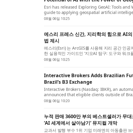
Esri has released Exploring GeoAI: Tools and W
guide to applying geospatial artificial intelli
ArcGIS. Designed for GIS professionals, analys
08월 06일 10:25
this hands-on workbook provides the know...
에스리 프레스 신간, 지리학의 힘으로 AI
법 제시
에스리(Esri) 는 ArcGIS를 사용해 지리 공간 인공
한 실용적인 가이드인 ‘지오AI 탐구: 도구와 워크플로(E
Tools and Workflows) ’를 출간했다. GIS 
08월 06일 10:25
위해 설계된 이 실습 워크북은 첨단 AI ...
Interactive Brokers Adds Brazilian F
Brazil’s B3 Exchange
Interactive Brokers (Nasdaq: IBKR), an automa
announced that eligible clients outside of Bra
Brazilian futures in addition to equities thr
08월 06일 10:20
Interactive Brokers was the first broker to pr...
누적 판매 3600만 부의 베스트셀러가 무
‘AI 세계에서 살아남기’ 뮤지컬 개막
교과서 발행 부수 1위 기업 미래엔의 아동출판 