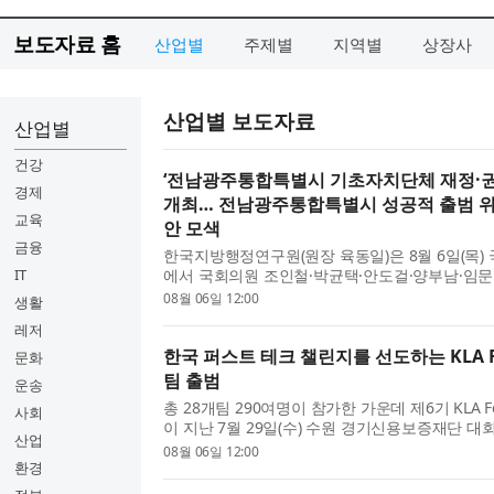
보도자료 홈
산업별
주제별
지역별
상장사
산업별 보도자료
산업별
건강
‘전남광주통합특별시 기초자치단체 재정·권
경제
개최… 전남광주통합특별시 성공적 출범 위
교육
안 모색
금융
한국지방행정연구원(원장 육동일)은 8월 6일(목
IT
에서 국회의원 조인철·박균택·안도걸·양부남·임문
대한민국시장군수구청장협의회와 ‘전남광주통합특
08월 06일 12:00
생활
권한 균형 방안 토론회’를 개최했다. 한...
레저
한국 퍼스트 테크 챌린지를 선도하는 KLA Fo
문화
팀 출범
운송
총 28개팀 290여명이 참가한 가운데 제6기 KLA F
사회
이 지난 7월 29일(수) 수원 경기신용보증재단 
산업
됐다. 올해 창사 50주년을 맞이한 KLA는 반도체
08월 06일 12:00
지원 솔루션 분야의 세계적인 선두 주자...
환경