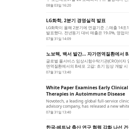
문화예술계 인사를 초청해 개원식을 열고 병원의 
08월 03일 16:20
LG화학, 2분기 경영실적 발표
LG화학이 올해 2분기에 연결기준 △매출 14조1
발표했다. 전년동기 대비 매출은 19.0%, 영업
이 15.8% 증가하고 영업이익은 흑자 전환했다. L
07월 31일 14:09
노보텍, 백서 발간… 자가면역질환에서 B
글로벌 풀서비스 임상시험수탁기관(CRO)이자 임상
면역질환에서의 B세포 고갈: 초기 임상 개발 시
갈 치료제의 초기 임상 개발에 영향을 미치는 과학적
07월 31일 13:40
White Paper Examines Early Clinical
Therapies in Autoimmune Disease
Novotech, a leading global full-service clini
advisory company, has released a new white
Considerations for Early Clinical Developmen
07월 31일 13:40
한국-베트남 축산 연구 협력 강화 나선 건