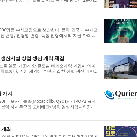
 국가별 실적 ...
900명을 수시모집으로 선발한다. 올해 건국대 수시모
원 변경, 전형명 변경, 특정 전형에서의 지원 자격 일
사항들이 있어 ...
하마 생산시설 상업 생산 계약 체결
식 개소를 앞둔 가운데 한 글로벌 바이오제약 기업이 이미
확보했다. 이번 계약은 수년에 걸친 상업 생산 계약
상된다. 위탁개...
상 개시
 모카시클립(Mocaciclib, Q901)과 TROP2 표적
, 성분명 사시투주맙 고비테칸) 병용 임상시험계획(IND)
일 밝혔다. 이번 임...
차 개최
 APCTP)는 ‘APCTP 올해의 과학도서 저자강연’ 6