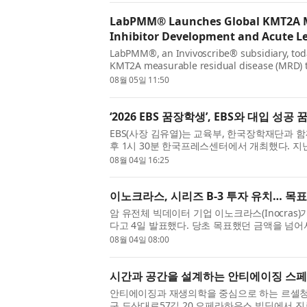
LabPMM® Launches Global KMT2A MR
Inhibitor Development and Acute L
LabPMM®, an Invivoscribe® subsidiary, today
KMT2A measurable residual disease (MRD) tes
service is available to healthcare providers, c
08월 05일 11:50
‘2026 EBS 꿈장학생’, EBS와 대입 성공
EBS(사장 김유열)는 교육부, 한국장학재단과 함께 
후 1시 30분 한국프레스센터에서 개최했다. 지난 
장학생’은 올해까지 16년간 총 298명의 장학생을 
08월 04일 16:25
이노크라스, 시리즈 B-3 투자 유치… 목표
암 유전체 빅데이터 기업 이노크라스(Inocras)
다고 4일 발표했다. 당초 목표했던 금액을 넘
이터를 자체 바이오인포매틱스 기술로 분석해 암 
08월 04일 08:00
시간과 공간을 설계하는 안티에이징 스페이
안티에이징과 재생의학을 중심으로 하는 르셀청담
구 도산대로57길 20 오페라하우스 빌딩에서 