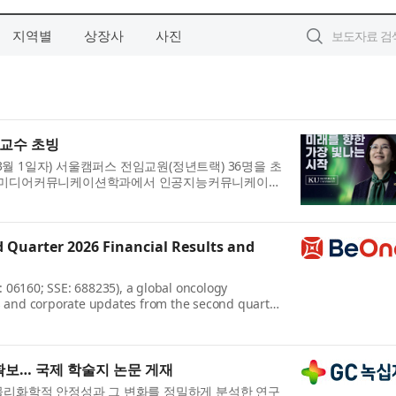
지역별
상장사
사진
 교수 초빙
3월 1일자) 서울캠퍼스 전임교원(정년트랙) 36명을 초
과대학 미디어커뮤니케이션학과에서 인공지능커뮤니케이
츠학과에서는 AI ...
Quarter 2026 Financial Results and
06160; SSE: 688235), a global oncology
s and corporate updates from the second quarter
, and CEO, BeOne, said: “These str...
 확보… 국제 학술지 논문 게재
의 물리화학적 안정성과 그 변화를 정밀하게 분석한 연구