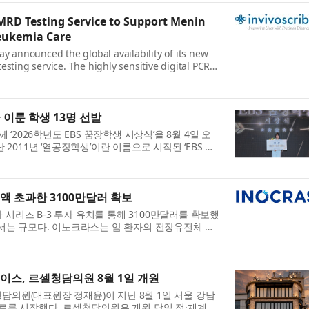
D Testing Service to Support Menin
eukemia Care
 announced the global availability of its new
ting service. The highly sensitive digital PCR
linical researchers, ...
 꿈 이룬 학생 13명 선발
‘2026학년도 EBS 꿈장학생 시상식’을 8월 4일 오
2011년 ‘열공장학생’이란 이름으로 시작된 ‘EBS 꿈
배출했다. 선발 ...
액 초과한 3100만달러 확보
가 시리즈 B-3 투자 유치를 통해 3100만달러를 확보했
어서는 규모다. 이노크라스는 암 환자의 전장유전체 데
진단과 치료 결...
스, 르셀청담의원 8월 1일 개원
의원(대표원장 정재윤)이 지난 8월 1일 서울 강남
진료를 시작했다. 르셀청담의원은 개원 당일 정·재계와