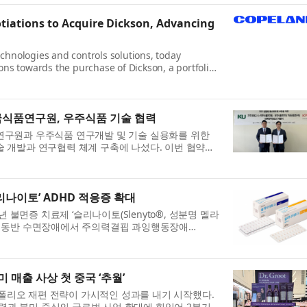
otiations to Acquire Dickson, Advancing
chnologies and controls solutions, today
ons towards the purchase of Dickson, a portfolio
of environmental monitoring ...
국식품연구원, 우주식품 기술 협력
품연구원과 우주식품 연구개발 및 기술 실용화를 위한
술 개발과 연구협력 체계 구축에 나섰다. 이번 협약은
환으로 추진 중인...
나이토’ ADHD 적응증 확대
불면증 치료제 ‘슬리나이토(Slenyto®, 성분명 멜라
D) 동반 수면장애에서 주의력결핍 과잉행동장애
리나이토는 국내에서 ADH...
 매출 사상 첫 중국 ‘추월’
폴리오 재편 전략이 가시적인 성과를 내기 시작했다.
력과 북미 중심의 글로벌 사업 확대에 힘입어 2분기