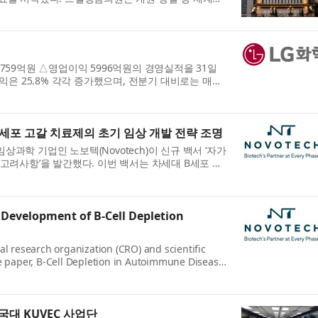
진료 철학과 운영...
759억원 △영업이익 5996억원의 경영실적을 31일
이익은 25.8% 각각 증가했으며, 전분기 대비로는 매출
G화학 CFO 차동석 사장은...
세포 고갈 치료제의 초기 임상 개발 전략 조명
과학 기업인 노보텍(Novotech)이 신규 백서 ‘자가
 고려사항’을 발간했다. 이번 백서는 차세대 B세포 고
, 임상적, 운...
 Development of B-Cell Depletion
cal research organization (CRO) and scientific
 paper, B-Cell Depletion in Autoimmune Disease:
t, providing practica...
국대 KUVEC 사업단