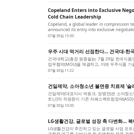
Copeland Enters into Exclusive Neg
Cold Chain Leadership
Copeland, a global leader in compression te
announced its entry into exclusive negotiati
company of May River Capital and provider 
07월 30일 15:30
우주 시대 먹거리 선점한다… 건국대-한
건국대학교(총장 원종필)는 7월 29일 한국식
업무협약(MOU)을 체결하고, 미래 우주식품 기
우주항공청의 ‘우주기술실용화촉진지원사업’의 일
07월 30일 11:22
건일제약, 소아청소년 불면증 치료제 ‘슬리
건일제약(대표이사 박동규, 정병찬)은 소아청소년 
토닌)’의 적응증이 기존 자폐스펙트럼장애(AS
(ADHD) 동반 수면장애까지 확대됐다. 이로써 슬
07월 30일 10:30
LG생활건강, 글로벌 성장 축 다변화… 북미
LG생활건강이 추진하고 있는 글로벌 사업 포트
과학적 연구를 기반으로 한 차별화된 제품 경쟁