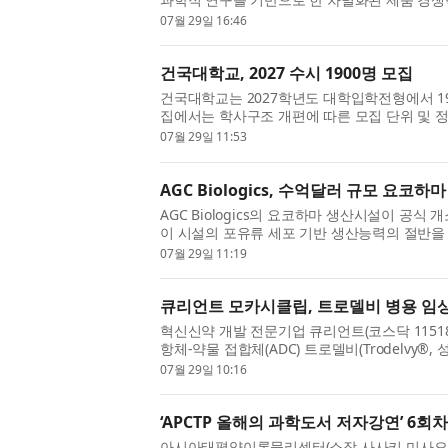
북미 매출이 사상 처음으로 중국을 넘었다. 단순한
07월 29일 16:46
건국대학교, 2027 수시 1900명 모집
건국대학교는 2027학년도 대학입학전형에서 1
집에서는 학사구조 개편에 따른 모집 단위 및 정
부 변경, 전형 방법 변경 및 신설 등 주요한 변경 
07월 29일 11:53
AGC Biologics, 수억달러 규모 요코
AGC Biologics의 요코하마 생산시설이 공
이 시설의 포유류 세포 기반 생산능력의 절반을 
으로, 총 계약 규모는 수억달러에 이를 것으로 예
07월 29일 11:19
큐리언트 모카시클립, 트로델비 병용 임
혁신신약 개발 전문기업 큐리언트(코스닥 115180)는
항체-약물 접합체(ADC) 트로델비(Trodelvy®
이 식품의약품안전처(MFDS)로부터 승인됐다고 29
07월 29일 10:16
‘APCTP 올해의 과학도서 저자강연’ 6회
아시아태평양이론물리센터(소장 사사키 미사오, 이하