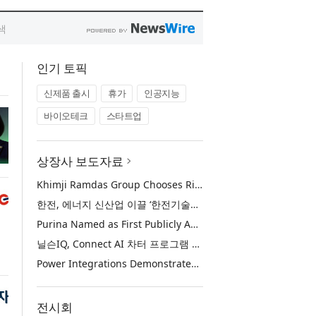
인기 토픽
신제품 출시
휴가
인공지능
바이오테크
스타트업
상장사 보도자료
Khimji Ramdas Group Chooses Rimini Street to Reduce SAP Support Costs, Protect 700+ Customizations and Reinvest Savings in Innovation
한전, 에너지 신산업 이끌 ‘한전기술지주’ 공식 출범
Purina Named as First Publicly Announced NIQ ConnectAI Charter Client
닐슨IQ, Connect AI 차터 프로그램 최초 고객사 ‘퓨리나’ 선정
Power Integrations Demonstrates World’s First 2200 V GaN Technology for Next-Era High-Voltage Power Systems
전시회