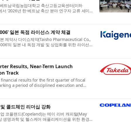
CA 베트남국립농업대학교 축산고등교육센터(이하
에서 ‘2026년 한·베트남 축산 분야 연구자 교류 세미
최신 연구 성과를 공유하...
006’ 일본 독점 라이선스 계약 체결
 제약사 다이쇼제약(Taisho Pharmaceutical Co.,
 ‘KG006’의 일본 내 독점 개발 및 상업화를 위한 라이선스
쇼제약은 ...
rter Results, Near-Term Launch
on Track
ncial results for the first quarter of fiscal
marking a period of disciplined execution and
 resilient performance of...
 및 콜드체인 리더십 강화
코플랜드(Copeland)는 메이 리버 캐피털(May
제 대상 생명과학 및 헬스케어 애플리케이션을 위한 환경
 제공업체인 딕슨(...