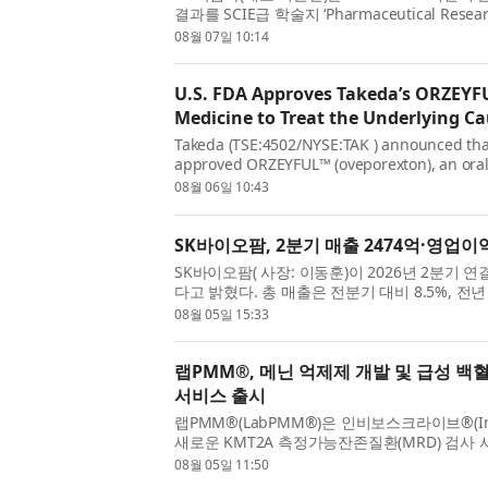
결과를 SCIE급 학술지 ‘Pharmaceutical Re
병 대유행 시 신속한 개발과 배포가 가능한 혁신적 모
08월 07일 10:14
U.S. FDA Approves Takeda’s ORZEYFU
Medicine to Treat the Underlying Ca
Takeda (TSE:4502/NYSE:TAK ) announced that
approved ORZEYFUL™ (oveporexton), an oral o
treatment of narcolepsy type 1 (NT1, narcolep
08월 06일 10:43
SK바이오팜, 2분기 매출 2474억·영업이익
SK바이오팜( 사장: 이동훈)이 2026년 2분기 연
다고 밝혔다. 총 매출은 전분기 대비 8.5%, 전
비 8.1%, 전년 동기 대비 56.9% 성장해 일회성
08월 05일 15:33
랩PMM®, 메닌 억제제 개발 및 급성 백혈
서비스 출시
랩PMM®(LabPMM®)은 인비보스크라이브®(Inv
새로운 KMT2A 측정가능잔존질환(MRD) 검사
디지털 PCR 기반의 이 서비스는 랩PMM의 글로
08월 05일 11:50