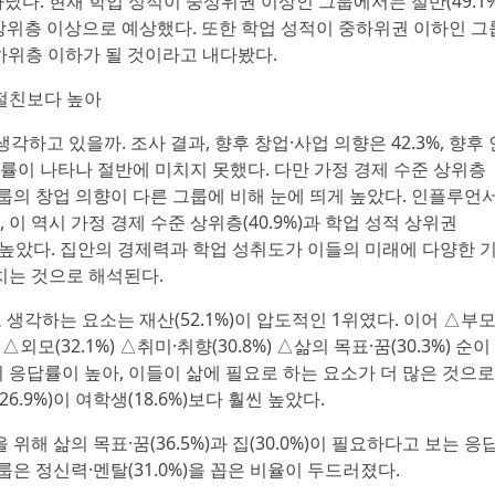
다. 현재 학업 성적이 중상위권 이상인 그룹에서는 절반(49.1%
상위층 이상으로 예상했다. 또한 학업 성적이 중하위권 이하인 그
 중하위층 이하가 될 것이라고 내다봤다.
·절친보다 높아
각하고 있을까. 조사 결과, 향후 창업·사업 의향은 42.3%, 향후 
답률이 나타나 절반에 미치지 못했다. 다만 가정 경제 수준 상위층
)인 그룹의 창업 의향이 다른 그룹에 비해 눈에 띄게 높았다. 인플루언
이 역시 가정 경제 수준 상위층(40.9%)과 학업 성적 상위권
소폭 높았다. 집안의 경제력과 학업 성취도가 이들의 미래에 다양한 
치는 것으로 해석된다.
생각하는 요소는 재산(52.1%)이 압도적인 1위였다. 이어 △부
%) △외모(32.1%) △취미·취향(30.8%) △삶의 목표·꿈(30.3%) 순이
 응답률이 높아, 이들이 삶에 필요로 하는 요소가 더 많은 것으로
6.9%)이 여학생(18.6%)보다 훨씬 높았다.
위해 삶의 목표·꿈(36.5%)과 집(30.0%)이 필요하다고 보는 응
룹은 정신력·멘탈(31.0%)을 꼽은 비율이 두드러졌다.