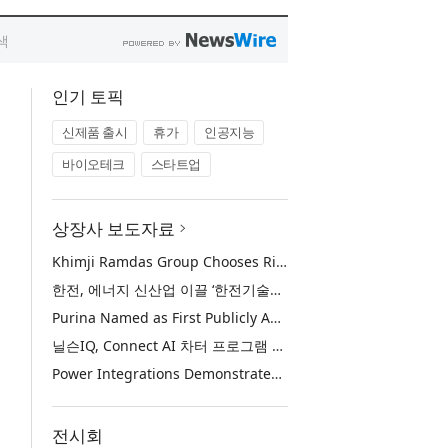
인기 토픽
신제품 출시
휴가
인공지능
바이오테크
스타트업
상장사 보도자료
Khimji Ramdas Group Chooses Rimini Street to Reduce SAP Support Costs, Protect 700+ Customizations and Reinvest Savings in Innovation
한전, 에너지 신산업 이끌 ‘한전기술지주’ 공식 출범
Purina Named as First Publicly Announced NIQ ConnectAI Charter Client
닐슨IQ, Connect AI 차터 프로그램 최초 고객사 ‘퓨리나’ 선정
Power Integrations Demonstrates World’s First 2200 V GaN Technology for Next-Era High-Voltage Power Systems
전시회