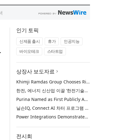
인기 토픽
신제품 출시
휴가
인공지능
사
바이오테크
스타트업
상장사 보도자료
Khimji Ramdas Group Chooses Rimini Street to Reduce SAP Support Costs, Protect 700+ Customizations and Reinvest Savings in Innovation
한전, 에너지 신산업 이끌 ‘한전기술지주’ 공식 출범
Purina Named as First Publicly Announced NIQ ConnectAI Charter Client
닐슨IQ, Connect AI 차터 프로그램 최초 고객사 ‘퓨리나’ 선정
Power Integrations Demonstrates World’s First 2200 V GaN Technology for Next-Era High-Voltage Power Systems
전시회