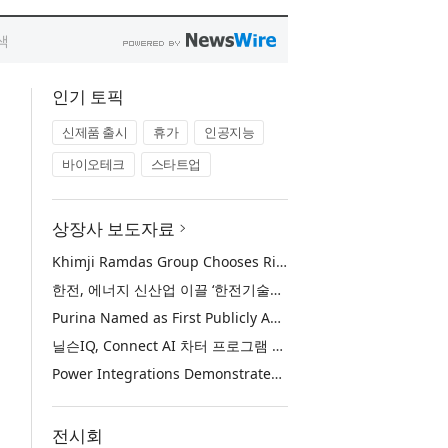
인기 토픽
신제품 출시
휴가
인공지능
바이오테크
스타트업
상장사 보도자료
Khimji Ramdas Group Chooses Rimini Street to Reduce SAP Support Costs, Protect 700+ Customizations and Reinvest Savings in Innovation
한전, 에너지 신산업 이끌 ‘한전기술지주’ 공식 출범
Purina Named as First Publicly Announced NIQ ConnectAI Charter Client
닐슨IQ, Connect AI 차터 프로그램 최초 고객사 ‘퓨리나’ 선정
Power Integrations Demonstrates World’s First 2200 V GaN Technology for Next-Era High-Voltage Power Systems
전시회