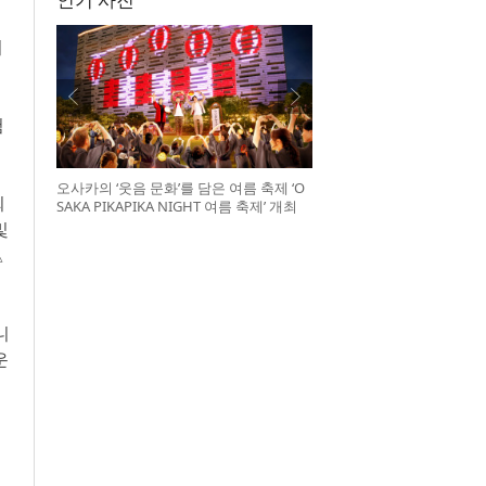
이
험
오사카의 ‘웃음 문화’를 담은 여름 축제 ‘O
회
SAKA PIKAPIKA NIGHT 여름 축제’ 개최
및
△
니
운
유