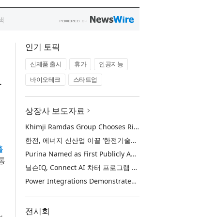
인기 토픽
신제품 출시
휴가
인공지능
바이오테크
스타트업
자
상장사 보도자료
Khimji Ramdas Group Chooses Rimini Street to Reduce SAP Support Costs, Protect 700+ Customizations and Reinvest Savings in Innovation
한전, 에너지 신산업 이끌 ‘한전기술지주’ 공식 출범
홀
Purina Named as First Publicly Announced NIQ ConnectAI Charter Client
 통
닐슨IQ, Connect AI 차터 프로그램 최초 고객사 ‘퓨리나’ 선정
Power Integrations Demonstrates World’s First 2200 V GaN Technology for Next-Era High-Voltage Power Systems
전시회