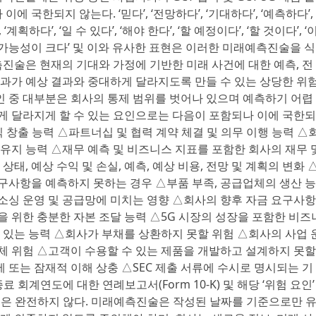
 국한되지 않는다. ‘믿다’, ‘전망하다’, ‘기대하다’, ‘예측하다’,
’, ‘계획하다’, ‘일 수 있다’, ‘해야 한다’, ‘할 예정이다’, ‘할 것이다’, ‘
낳을 가능성이 크다’ 및 이와 유사한 표현은 이러한 미래예측진술을 식
진술은 현재의 기대와 가정에 기반한 미래 사건에 대한 예측, 전
 결과가 예상 결과와 중대하게 달라지도록 만들 수 있는 상당한 위
인 중 대부분은 회사의 통제 범위를 벗어나 있으며 예측하기 어렵
하게 달라지게 할 수 있는 요인으로는 다음이 포함되나 이에 국한되
익 창출 능력 △파트너십 및 협력 계약 체결 및 의무 이행 능력 △
 유지 능력 △재무 예측 및 비즈니스 지표를 포함한 회사의 재무 
상태, 예상 수익 및 손실, 예측, 예상 비용, 전망 및 계획의 변화 
요구사항을 예측하지 못하는 경우 △부품 부족, 공급업체의 생산 능
 소싱 운영 및 공급망에 미치는 영향 △회사의 향후 자금 요구사항
을 위한 충분한 자본 조달 능력 △5G 시장의 성장을 포함한 비즈
수 있는 능력 △회사가 부채를 상환하지 못할 위험 △회사의 사업 
침체 위험 △고객이 수용할 수 있는 제품을 개발하고 설계하지 못할
 또는 잠재적 이해 상충 △SEC 제출 서류에 수시로 명시되는 기
종료 회계연도에 대한 연례보고서(Form 10-K) 및 해당 ‘위험 요인’
목록은 완전하지 않다. 미래예측진술은 작성된 날짜를 기준으로만 