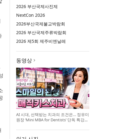
할
2026 부산국제사진제
NextCon 2026
기
2026부산국제불교박람회
2026 부산국제주류박람회
라
2026 제5회 제주비엔날레
동영상
을
성
소
공
AI 시대, 선택받는 치과의 조건은… 정유미
원장 ‘Mini MBA for Dentists’ 단독 특강
개최
래
인기 사진