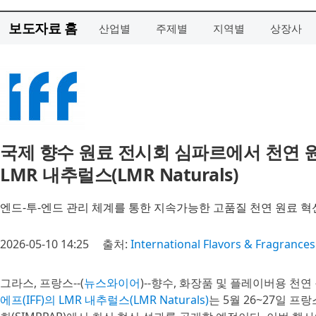
보도자료 홈
산업별
주제별
지역별
상장사
국제 향수 원료 전시회 심파르에서 천연 
LMR 내추럴스(LMR Naturals)
엔드‑투‑엔드 관리 체계를 통한 지속가능한 고품질 천연 원료 혁
2026-05-10 14:25
출처:
International Flavors & Fragrances
그라스, 프랑스--(
뉴스와이어
)--향수, 화장품 및 플레이버용 천
에프(IFF)의 LMR 내추럴스(LMR Naturals)
는 5월 26~27일 