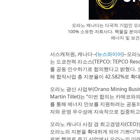
오라노 캐나다는 다국적 기업인 오라노 그
100% 소유한 자회사다. 핵물질 분
에너지 및 보건
서스캐처원, 캐나다--(
뉴스와이어
)--오라노
는 도쿄전력 리소스(TEPCO: TEPCO Reso
를 공동 인수하기로 합의했다고 밝혔다. 
해 합작사업 총 지분율이 42.582%로 확
오라노 광산 사업부(Orano Mining Busi
Martin Tillet)는 “이번 합의는 카
를 통해 에너지 안보를 지원하려는 공동의
자와 운영 우수성에 지속적으로 집중하고 
오라노 캐나다 사장 겸 최고경영자(CEO)인 
오라노의 지분을 확대하게 되어 기쁘다”며
로벌 핵연료 주기 산업에서 오라노의 미래