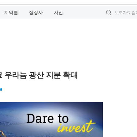
지역별
상장사
사진
크 우라늄 광산 지분 확대
a