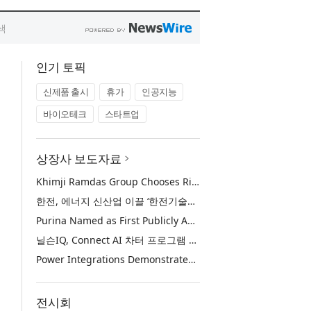
인기 토픽
신제품 출시
휴가
인공지능
바이오테크
스타트업
상장사 보도자료
Khimji Ramdas Group Chooses Rimini Street to Reduce SAP Support Costs, Protect 700+ Customizations and Reinvest Savings in Innovation
한전, 에너지 신산업 이끌 ‘한전기술지주’ 공식 출범
Purina Named as First Publicly Announced NIQ ConnectAI Charter Client
닐슨IQ, Connect AI 차터 프로그램 최초 고객사 ‘퓨리나’ 선정
Power Integrations Demonstrates World’s First 2200 V GaN Technology for Next-Era High-Voltage Power Systems
전시회