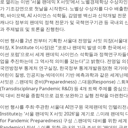
로 열리는 이번 ‘서울 팬데믹 X 서밋’에서 노벨경제학상 수상자인 사이
가 기조강연으로 첫날을 시작한다. 노벨상 수상자를 다수 배출한 캐
학, 바이오텍, AI 사이언스 석학들, 감염병 백신과 신약개발 전
캐나다 정부의 팬데믹 정책 전문가 및 국책연구기관 등 국내외 
과 주제발표 및 토론을 진행한다.
이번 행사를 2년 전부터 기획한 서울대 전영일 서밋 의장(서울
터장, K Institute 이사장)은 “코로나 팬데믹 발생 이후 한
이션 포럼’으로서 세계 팬데믹 사이언스 석학들과 정책연구자들
업을 추진하는데 그 역사적 의미를 갖는다”고 밝혔다. 전영일 의
국연방정부 통계처 연구실장, 한국정부 통계개발원장(현 국가데
어린이 질병, 인공지능-빅데이터 기반 예측과학과 같은 세계난제
서밋은 △팬데믹 준비(Preparedness) △대응(Response) △
(Transdisciplinary Pandemic R&D) 등 4개 트랙 주제
믹 대비 전략을 종합적으로 검토·보완하고 실행 전략을 마련한다
이번 행사를 주최·주관한 서울대 AI연구원 국제팬데믹 인텔리전스
Institute는 ‘서울 팬데믹 X 서밋 2026’을 계기로 △미래 팬데믹 
for Pandemic Preparedness) 구성 △팬데믹 대비를 위한 세계 전략
Pandemics) 작성 △이를 위한 국내외 기금 조성 및 ‘팬데믹 글로벌 