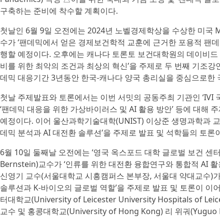
구축하는 준비에 착수할 계획이다.
첫날인 6월 9일 오전에는 2024년 노벨경제학상을 수상한 미국 MIT 
수가 ‘팬데믹에서 얻은 경제보건학적 교훈에 근거한 포용적 팬데
행할 예정이다. 오후에는 캐나다 토론토 보건대학원의 데이비드 피스먼
비를 위한 최악의 조건과 최상의 혁신’을 주제로 두 번째 기조강
데믹 대응기간 3년동안 한국-캐나다 양국 총리실을 중심으로한 
첫날 주제발표와 토론에서는 이번 서밋의 공동주최 기관인 ‘IVI
‘팬데믹 대응을 위한 가상바이러스 및 AI 활용 방안’ 등에 대해
예정이다. 이어 울산과학기술대학(UNIST) 이상준 생명과학과 교
데믹 분석과 AI 대전환 솔루션’을 주제로 발표 및 석학들의 토론
6월 10일 둘째날 오전에는 ‘영국 옥스포드 대학 글로벌 보건 센터
Bernstein)교수가 ‘인류를 위한 대전환 융합연구와 통합적 AI
신영기 교수(서울대학교 시흥캠퍼스 본부장, 서울대 약대교수)가
솔루션과 K-바이오의 글로벌 역할’을 주제로 발표 및 토론이 이
터대학교(University of Leicester University Hospitals of Lei
교수 및 홍콩대학교(University of Hong Kong) 리 위궈(Yu