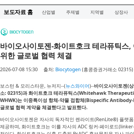
보도자료 홈
산업별
주제별
지역별
상장사
바이오사이토젠-화이트호크 테라퓨틱스, 
위한 글로벌 협력 체결
2026-07-08 15:30
출처:
Biocytogen
(홍콩증권거래소 02315)
보스턴 & 모리스타운, 뉴저지--(
뉴스와이어
)--
바이오사이토젠(상하
소: 02315)과 화이트호크 테라퓨틱스(Whitehawk Therapeutic
WHWK)는 이중특이성 항체-약물 접합체(Bispecific Antibody-D
글로벌 협력 계약을 체결했다고 발표했다.
바이오사이토젠은 자사의 독자적인 렌라이트(RenLite®) 플랫
제공하며, 화이트호크는 이를 자사의 ADC 링커-페이로드(linker-
정이다. 화이트호크는 이후 도출된 BsADC 후보물질을 자사 파