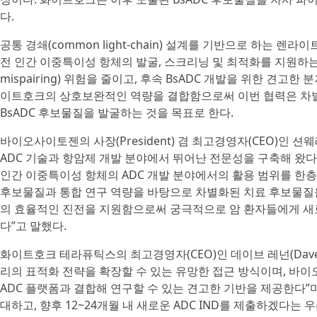
다.
공통 경쇄(common light-chain) 설계를 기반으로 하는 렌라이
전 인간 이중특이성 항체의 발굴, 스크리닝 및 최적화를 지원하는 동시
mispairing) 위험을 줄이고, 후속 BsADC 개발을 위한 견
이트호크의 상호보완적인 역량을 결합함으로써 이번 협력은 차별
BsADC 후보물질을 발굴하는 것을 목표로 한다.
바이오사이토젠의 사장(President) 겸 최고경영자(CEO)인 션웨레
ADC 기술과 항암제 개발 분야에서 뛰어난 전문성을 구축해 왔
인간 이중특이성 항체의 ADC 개발 분야에서의 활용 범위를 한층
후보물질과 통합 연구 역량을 바탕으로 차별화된 치료 후보물질을
의 효율적인 진전을 지원함으로써 궁극적으로 암 환자들에게 새
다”고 말했다.
화이트호크 테라퓨틱스의 최고경영자(CEO)인 데이브 레넌(Dave 
리의 표적화 전략을 확장할 수 있는 유망한 접근 방식이며, 바
ADC 플랫폼과 결합해 연구할 수 있는 견고한 기반을 제공한다”
대하고, 향후 12~24개월 내 새로운 ADC IND를 제출하겠다는