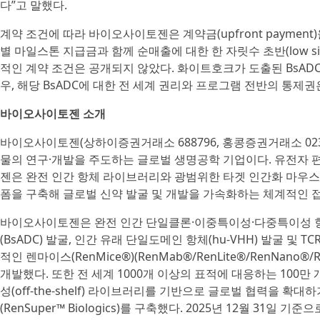
다”고 말했다.
계약 조건에 따라 바이오사이토젠은 계약금(upfront payment
별 마일스톤 지급금과 함께 순매출에 대한 한 자릿수 초반(low sing
적인 계약 조건은 공개되지 않았다. 화이트호크가 도출된 BsAD
우, 해당 BsADC에 대한 전 세계 권리와 프로그램 전반의 통제
바이오사이토젠 소개
바이오사이토젠(상하이증권거래소 688796, 홍콩증권거래소 023
물의 연구·개발을 주도하는 글로벌 생명공학 기업이다. 유전자
젠은 완전 인간 항체 라이브러리와 광범위한 타겟 인간화 마우스
폼을 구축해 글로벌 신약 발굴 및 개발을 가속화하는 체계적인 
바이오사이토젠은 완전 인간 단일클론·이중특이성·다중특이성 항
(BsADC) 발굴, 인간 유래 단일도메인 항체(hu-VHH) 발굴 및 TC
적인 렌마이스(RenMice®)(RenMab®/RenLite®/RenNano®/
개발했다. 또한 전 세계 1000개 이상의 표적에 대응하는 100만
성(off-the-shelf) 라이브러리를 기반으로 글로벌 협력을 
(RenSuper™ Biologics)를 구축했다. 2025년 12월 31일 기준으로