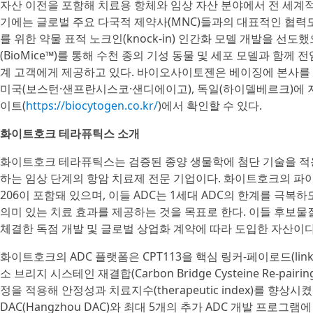
자산 이전을 포함해 치료용 항체와 임상 자산 분야에서 전 세계적
기에는 글로벌 주요 다국적 제약사(MNC)들과의 대표적인 협력
를 위한 약물 표적 노크인(knock-in) 인간화 모델 개발을 
(BioMice™)를 통해 수천 종의 기성 동물 및 세포 모델과 함께
계 고객에게 제공하고 있다. 바이오사이토젠은 베이징에 본사를 두
미국(보스턴·샌프란시스코·샌디에이고), 독일(하이델베르크)에 
이트(
https://biocytogen.co.kr/
)에서 확인할 수 있다.
화이트호크 테라퓨틱스 소개
화이트호크 테라퓨틱스는 검증된 종양 생물학에 첨단 기술을 적
하는 임상 단계의 항암 치료제 전문 기업이다. 화이트호크의 파이프라인
206이 포함돼 있으며, 이들 ADC는 1세대 ADC의 한계를 극
의미 있는 치료 효과를 제공하는 것을 목표로 한다. 이들 후보물질은 
체결한 독점 개발 및 글로벌 상업화 계약에 따라 도입한 자산이다
화이트호크의 ADC 플랫폼은 CPT113을 핵심 링커-페이로드(linke
소 브리지 시스테인 재결합(Carbon Bridge Cysteine Re-pairing
정을 적용해 안정성과 치료지수(therapeutic index)를 향
DAC(Hangzhou DAC)와 최대 5개의 추가 ADC 개발 프로그램