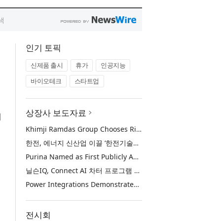
인기 토픽
신제품 출시
휴가
인공지능
바이오테크
스타트업
상장사 보도자료
대
Khimji Ramdas Group Chooses Rimini Street to Reduce SAP Support Costs, Protect 700+ Customizations and Reinvest Savings in Innovation
한전, 에너지 신산업 이끌 ‘한전기술지주’ 공식 출범
Purina Named as First Publicly Announced NIQ ConnectAI Charter Client
닐슨IQ, Connect AI 차터 프로그램 최초 고객사 ‘퓨리나’ 선정
Power Integrations Demonstrates World’s First 2200 V GaN Technology for Next-Era High-Voltage Power Systems
전시회