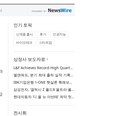
인기 토픽
신제품 출시
휴가
인공지능
바이오테크
스타트업
상장사 보도자료
L&F Achieves Record-High Quarterly Shipments, Begins LFP Supply for North American ESS in Q3 Advancing its Two-Track NCM and LFP Growth Strategy
과
엘앤에프, 분기 최대 출하 실적 기록… 3분기 북미 ESS향 LFP 공급 착수 NCM+LFP ‘2-Track’ 성장 전략 실현
IBK기업은행 ‘i-ONE 햇살론 특례보증’ 출시
삼성전자, ‘갤럭시 Z 폴드8 울트라·폴드8·플립8’과 ‘갤럭시 워치 울트라2·워치9’ 국내 공식 출시
급
현대자동차 ‘디 올 뉴 아반떼’ 계약 첫날 1만 대 돌파
전시회