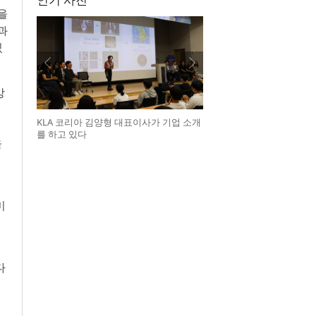
을
과
있
방
KLA 코리아 김양형 대표이사가 기업 소개
를 하고 있다
을
미
다